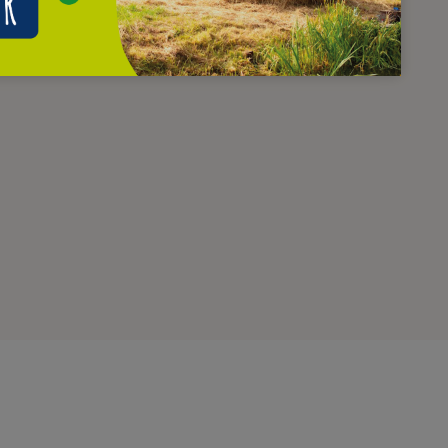
ufbau des Dorffests