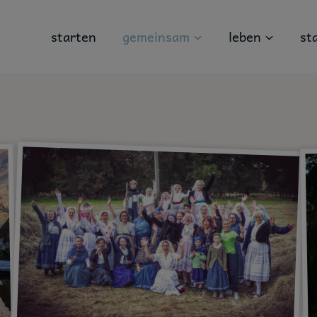
starten
gemeinsam
leben
st