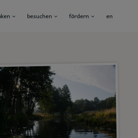
aken
besuchen
fördern
en